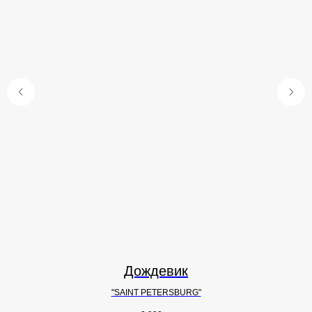
Дождевик
"SAINT PETERSBURG"