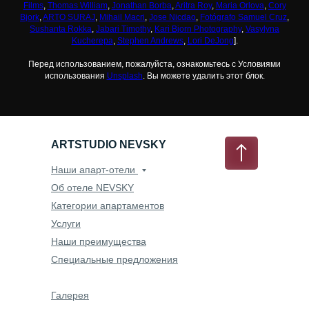
Films
,
Thomas William
,
Jonathan Borba
,
Aritra Roy
,
Maria Orlova
,
Cory
Bjork
,
ARTO SURAJ
,
Mihail Macri
,
Jose Nicdao
,
Fotógrafo Samuel Cruz
,
Sushanta Rokka
,
Jabari Timothy
,
Kari Bjorn Photography
,
Vasylyna
Kucherepa
,
Stephen Andrews
,
Lori DeJong
].
Перед использованием, пожалуйста, ознакомьтесь с Условиями
использования
Unsplash
. Вы можете удалить этот блок.
ARTSTUDIO NEVSKY
Наши апарт-отели
Об отеле NEVSKY
Категории апартаментов
Услуги
Наши преимущества
Специальные предложения
Галерея