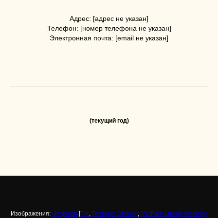
Адрес: [адрес не указан]
Телефон: [номер телефона не указан]
Электронная почта: [email не указан]
(текущий год)
Изображения:
Unsplash
[
T K
,
Temitayo Olatoke
,
550Park Luxury Wedding