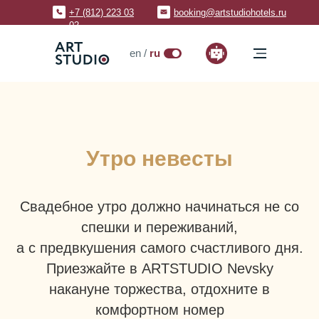
+7 (812) 223 03
booking@artstudiohotels.ru
02
ru
en /
ru
Утро невесты
Свадебное утро должно начинаться не со
спешки и переживаний,
а с предвкушения самого счастливого дня.
Приезжайте в ARTSTUDIO Nevsky
накануне торжества, отдохните в
комфортном номер